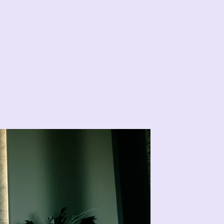
al
Artifi
F