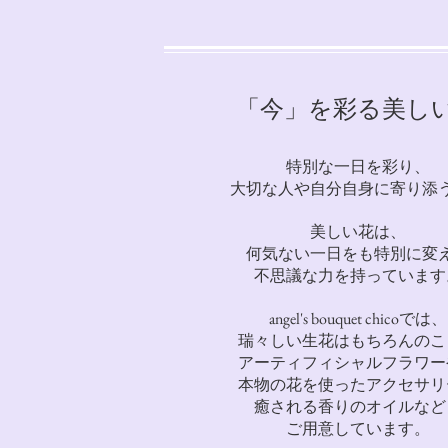
「今」を彩る​
美し
特別な一日を彩り、
大切な人や自分自身に寄り添
美しい花は、
何気ない一日をも特別に変
不思議な力を持っています
angel's bouquet chicoでは、
瑞々しい生花はもちろんのこ
アーティフィシャルフラワー
本物の花を使ったアクセサリ
癒される香りのオイルなど
ご用意しています。​