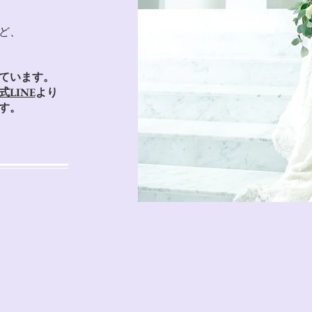
ど、
。
ています。
式LINE
より
す。