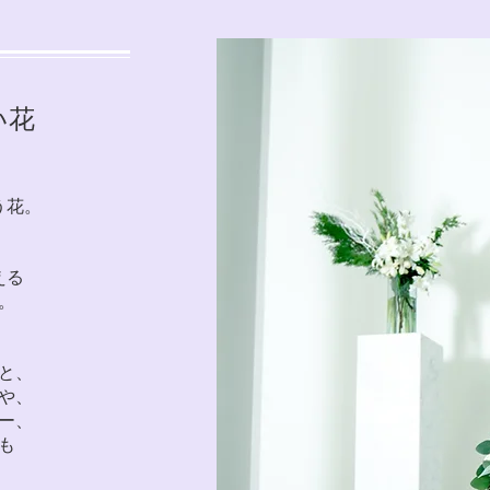
い花
う花。
える
。
と、
や、
ー、
も